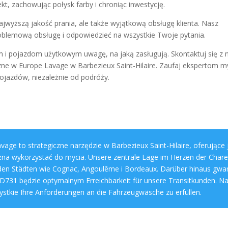
, zachowując połysk farby i chroniąc inwestycję.
ajwyższą jakość prania, ale także wyjątkową obsługę klienta. Nasz
roblemową obsługę i odpowiedzieć na wszystkie Twoje pytania.
 i pojazdom użytkowym uwagę, na jaką zasługują. Skontaktuj się z 
zne w Europe Lavage w Barbezieux Saint-Hilaire. Zaufaj ekspertom m
jazdów, niezależnie od podróży.
vage to strategiczne narzędzie w Barbezieux Saint-Hilaire, oferujące
na wykorzystać do mycia. Unsere zentrale Lage im Herzen der Chare
en Städten wie Cognac, Angoulême i Bordeaux. Darüber hinaus gwar
 D731 będzie optymalnym Erreichbarkeit für unsere Transitkunden. Na
zystkie Ihre Anforderungen an die Fahrzeugwäsche zu erfüllen.