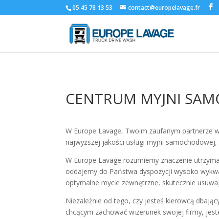
05 45 78 13 53
contact@europelavage.fr
CENTRUM MYJNI SA
W Europe Lavage, Twoim zaufanym partnerze w 
najwyższej jakości usługi myjni samochodowej, d
W Europe Lavage rozumiemy znaczenie utrzym
oddajemy do Państwa dyspozycji wysoko wykwal
optymalne mycie zewnętrzne, skutecznie usuwają
Niezależnie od tego, czy jesteś kierowcą dbaj
chcącym zachować wizerunek swojej firmy, jest