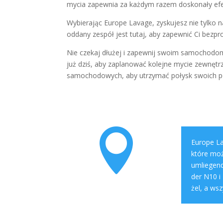
mycia zapewnia za każdym razem doskonały efekt
Wybierając Europe Lavage, zyskujesz nie tylko n
oddany zespół jest tutaj, aby zapewnić Ci bezp
Nie czekaj dłużej i zapewnij swoim samochodom
już dziś, aby zaplanować kolejne mycie zewnętr
samochodowych, aby utrzymać połysk swoich po

Europe La
które moż
umliegend
der N10 i
żel, a ws