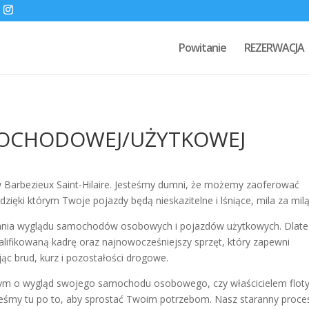
Powitanie
REZERWACJA
MOCHODOWEJ/UŻYTKOWEJ
Barbezieux Saint-Hilaire. Jesteśmy dumni, że możemy zaoferować
zięki którym Twoje pojazdy będą nieskazitelne i lśniące, mila za milą
ania wyglądu samochodów osobowych i pojazdów użytkowych. Dlat
ifikowaną kadrę oraz najnowocześniejszy sprzęt, który zapewni
c brud, kurz i pozostałości drogowe.
ącym o wygląd swojego samochodu osobowego, czy właścicielem flot
eśmy tu po to, aby sprostać Twoim potrzebom. Nasz staranny proce