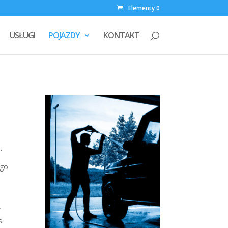
Elementy 0
USŁUGI
POJAZDY
KONTAKT
.
ego
y
s