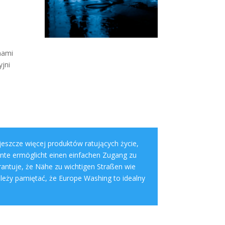
nami
yjni
 jeszcze więcej produktów ratujących życie,
nte ermöglicht einen einfachen Zugang zu
antuje, że Nähe zu wichtigen Straßen wie
leży pamiętać, że Europe Washing to idealny