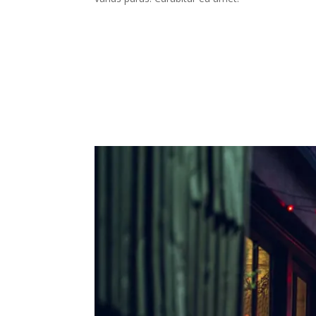
cursus rutrum augue. Nulla tincidunt tincidunt mi.
rhoncus faucibus, felis magna fermentum augue, 
varius purus. Curabitur eu amet.