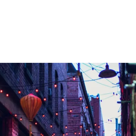
 Curabitur iaculis, lorem vel
Identify / Performance / Desi
et ultricies lacus lorem